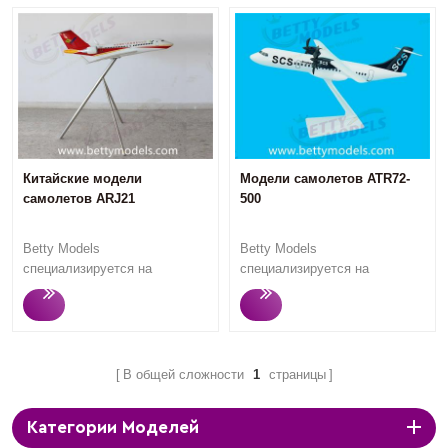
Китайские модели
Модели самолетов ATR72-
самолетов ARJ21
500
Betty Models
Betty Models
специализируется на
специализируется на
настройке
изготовлении
высококачественных моделей
высококачественных
самолетов. Быстрый ответ,
крупномасштабных и
плавное профессиональное
мелкомасштабных моделей
общение, быстрое
самолетов. Быстрый ответ,
В общей сложности
1
страницы
производство и высокое
плавное профессиональное
качество моделей всегда
общение, быстрое
Категории Моделей
вызывают удовлетворение
производство и высокое