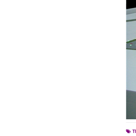
Модели интерьера
квартир
Модели интерьера
детской игровой
площадки
Архитектурные модели
зданий
Т