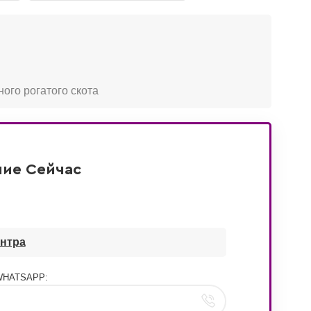
го рогатого скота
ие Сейчас
нтра
WHATSAPP: