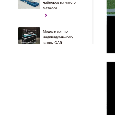
лайнеров из литого
металла
Модели яхт по
индивидуальному
заказу ОАЭ
Подарочные модели
зажимов
Модели интерьера
дома в США