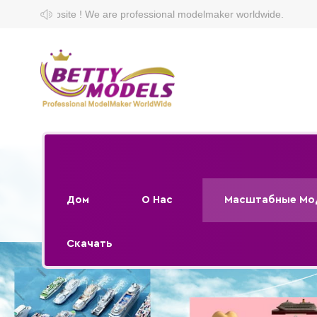
 are professional modelmaker worldwide.
Дом
О Нас
Масштабные Мо
Скачать