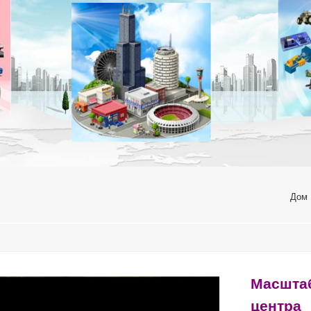
Дом
Масшта
центра