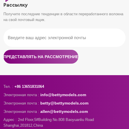
Рассылку
Получите последние тенденции в области переработанного волокна
на свой почтовый ящик.
ПРЕДСТАВЛЯТЬ НА РАССМОТРЕНИЕ
Тел. :
+86 13651831064
info@bettymodels.com
Электронная почта :
betty@bettymodels.com
Электронная почта :
allen@bettymodels.com
Электронная почта :
Адрес : 2nd Floor,5#Building No.808 Baoyuanliu Road
Shanghai,201812,China